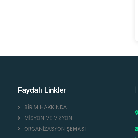
Faydalı Linkler
İ
BİRİM HAKKINDA
MİSYON VE VİZYON
ORGANİZASYON ŞEMASI