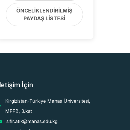
ÖNCELİKLENDİRİLMİŞ
PAYDAŞ LİSTESİ
letişim İçin
Kirgizistan-Türkiye Manas Üniversitesi,
MFFB, 3.kat
sifir.atık@manas.edu.kg