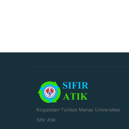
Kırgızistan-Türkiye Manas Üniversitesi
Sıfır Atık