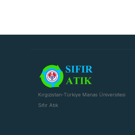
Kırgızistan-Türkiye Manas Üniversitesi
Sıfır Atık