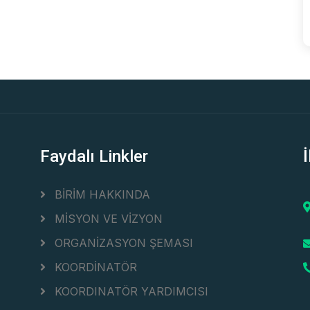
Faydalı Linkler
İ
BİRİM HAKKINDA
MİSYON VE VİZYON
ORGANİZASYON ŞEMASI
KOORDİNATÖR
KOORDINATÖR YARDIMCISI