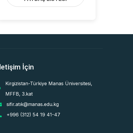
letişim İçin
Kirgizistan-Türkiye Manas Üniversitesi,
MFFB, 3.kat
sifir.atık@manas.edu.kg
+996 (312) 54 19 41-47